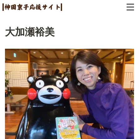
大加瀬裕美