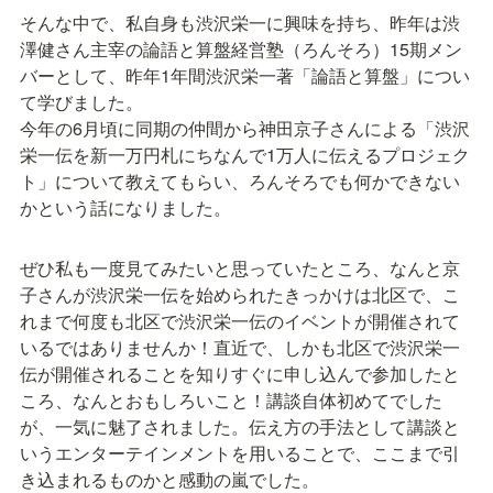
そんな中で、私自身も渋沢栄一に興味を持ち、昨年は渋
澤健さん主宰の論語と算盤経営塾（ろんそろ）15期メン
バーとして、昨年1年間渋沢栄一著「論語と算盤」につい
て学びました。

今年の6月頃に同期の仲間から神田京子さんによる「渋沢
栄一伝を新一万円札にちなんで1万人に伝えるプロジェク
ト」について教えてもらい、ろんそろでも何かできない
かという話になりました。
ぜひ私も一度見てみたいと思っていたところ、なんと京
子さんが渋沢栄一伝を始められたきっかけは北区で、こ
れまで何度も北区で渋沢栄一伝のイベントが開催されて
いるではありませんか！直近で、しかも北区で渋沢栄一
伝が開催されることを知りすぐに申し込んで参加したと
ころ、なんとおもしろいこと！講談自体初めてでした
が、一気に魅了されました。伝え方の手法として講談と
いうエンターテインメントを用いることで、ここまで引
き込まれるものかと感動の嵐でした。